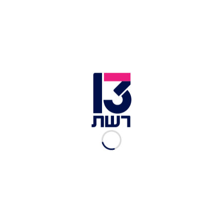
זוכה להצעת נישואין בשידור
חי
רשת 13
|
29.03.2020
כרע ברך: הצעת נישואין
מרגשת בטיסת החילוץ
מאוסטרליה לישראל
רשת 13
|
26.03.2020
ליד השימורים: הצעת נישואין
רומנטית באמצע הסופרמרקט
רשת 13
|
29.05.2018
למצוא את טבעת הנישואין
רשת 13
|
27.12.2017
הגיע פצוע לטיפול נמרץ -
והציע נישואין לחברתו האחות