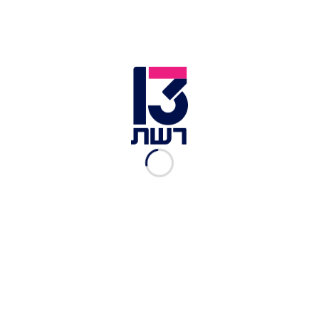
לפני ואחרי?
נעם גולדברג
|
01.12.2024
עברה ניתוח פלסטי וגילתה
שתפרו לה את גלגל העין
לעפעף
איתמר שוורץ
|
27.08.2024
עשתה ניתוח פלסטי אחד יותר
מדי וננעלה מחוץ לחשבון
האונלי פאנס שלה
איתמר שוורץ
|
24.06.2024
טרגדיה: מתה לאחר הליך
הרמת ישבן ברזילאי שבוצע
ע"י רופא ללא רישיון
מערכת ביזאר
|
11.03.2024
האישה עם השפתיים הכי
גדולות בעולם: "כואב לי, קשה
לי לחייך"
איתמר שוורץ
|
26.02.2024