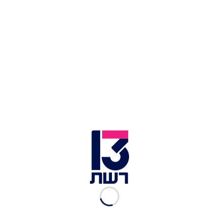
"אני יכולה לצלם אפילו 70
תמונות עד שאבחר את זו
שתעלה לפיד"
רשת 13
|
02.04.2023
"יש לי ברשת כמה תמונות
חושפניות, אבל בחיים לא
אעלה עירום מלא"
רשת 13
|
28.03.2023
"הבנות קצת פחות קיבלו אותי,
הרגשתי אאוטסיידרית" |
הקטע שלא שודר
רשת 13
|
23.03.2023
רועי אסף מגלה: "יש לי חולשה
עצומה לשמלות"
רשת 13
|
22.03.2023
"שווארמה בדייט ראשון? רק