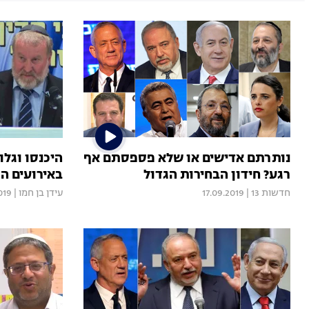
נותרתם אדישים או שלא פספסתם אף
היכנסו וגלו
רגע? חידון הבחירות הגדול
באירועים ה
חדשות 13
|
17.09.2019
עידן בן חמו
|
019