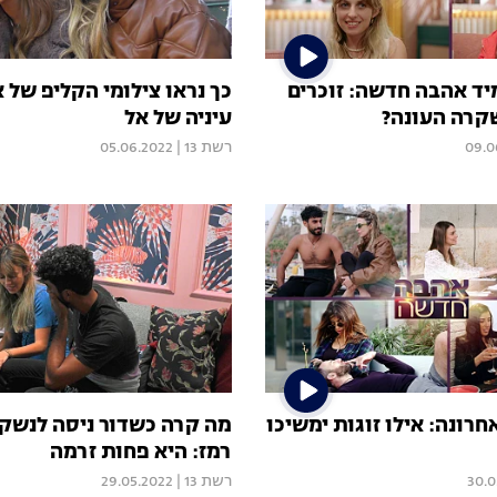
יד אהבה חדשה: זוכרים
כך נראו צילומי הקליפ של א
קרה העונה?
עיניה של אל
09.0
רשת 13
|
05.06.2022
ונה: אילו זוגות ימשיכו
מה קרה כשדור ניסה לנשק 
רמז: היא פחות זרמה
30.0
רשת 13
|
29.05.2022