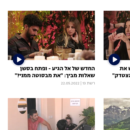
 את
החדש של אל הגיע - ופתח בסשן
הצטדק"
שאלות מביך: "את מבסוטה ממני?"
רשת 13
|
22.05.2022