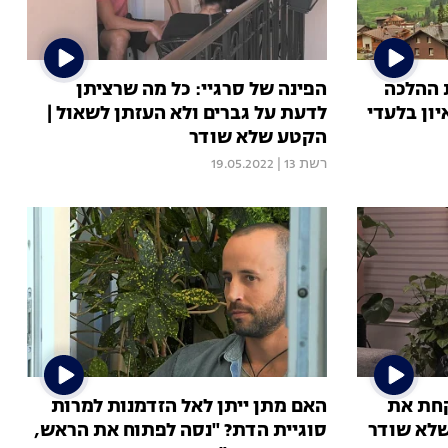
 ההלכה
הפינה של סרגיי: כל מה שרציתן
יון בלעדי
לדעת על גברים ולא העזתן לשאול |
הקטע שלא שודר
רשת 13
|
19.05.2022
קחת את
האם מתן ייתן לאל הזדמנות למרות
שלא שודר
סוגיית הדת? "נסה לפתוח את הראש,