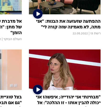
ההפתעה שזעזעה את הבנות: "אני
אל מדברת ע
מתה, לא מאמינה שזה קורה לי"
של מתן: "ה
הזמן"
רשת 13
|
22.05.2022
העולם הבוקר
|
2
"מבחינתי אני יהודייה; איפשהו אני
בצל סוגיית 
יכולה להבין אותו - זו ההלכה": אל
"גם אם תבטי