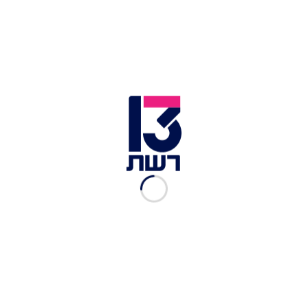
איזה שיר עדן אלנה תשיר
באירוויזיון 2020 ברוטרדם?
רשת 13
|
27.02.2020
"הבקרים איתם זה הדבר הכי
חמוד בעולם": בר רפאלי על
שגרת היום עם הילדות
והתינוק החדש
רשת 13
|
20.02.2020
כשזה בא: הסינגל החדש של
עדן אלנה בהפקת סיימון
קאוול וג'וליאן בונטה
רשת 13
|
26.03.2019
הזוכה הגדולה | עדן אלנה,
זוכת אקס פקטור, משחררת
את סינגל הבכורה שלה
רשת 13
|
10.12.2018