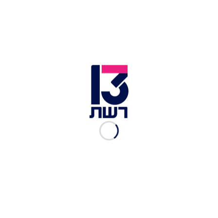
רס"ל עילי דוד גרפינקל, לוחם
דובדבן, נפל בפיגוע בבנימין
אור הלר
|
23.03.2024
"זר לא יבין": צוות הפריצה
הסודי של יחידת דובדבן נחשף
לראשונה
פז שוורץ
|
12.01.2024
"נהיה פה לנצח": לוחם
במילואים התחתן - עומר אדם
הפתיע בחופה
טליה כהן
|
03.11.2023
"הייתם האור בתוך החושך":
המפגש של תושבי בארי עם
לוחמי דובדבן
אריק וייס
|
01.11.2023