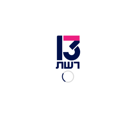
איפה נפגשו אסי ישראלוף
וליהיא גרינר?
גיל משעלי
|
02.08.2018
הבילוי הלילי של מנחה "האח
הגדול" אסי ישראלוף ועמוס
תמם
גיל משעלי
|
06.06.2018
מנחי האח הגדול מסכמים ערב
ראשון
רשת 13
|
06.05.2018
מה קורה מאחורי הקלעים של
גוט טאלנט?
רשת 13
|
19.02.2018
מה עפר ואסי באמת חושבים