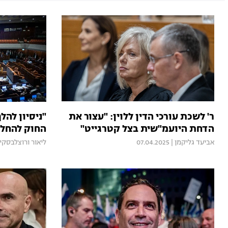
ר' לשכת עורכי הדין ללוין: "עצור את
"ניסיון להל
הדחת היועמ"שית בצל קטרגייט"
החוק להחלש
אביעד גליקמן
|
07.04.2025
ליאור ורוצלבסקי