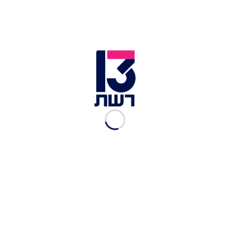
יינות ישראלים ובירות בוטיק ישראליות.
כתובת: "המעשנה" - נתיב הזית 88, מושב ינוב
View this post on Instagram