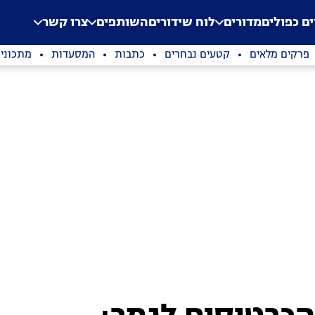
.
Application error: a clien
ים כפולים
מדורים
לוח שידורים
השותפים
צרו קשר
פרקים מלאים
קטעים נבחרים
כתבות
המסעדות
מתכוני