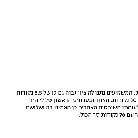
במבחן המסעדה, רושפלד נתן ללי ציון גבוה במיוחד - 9.5, המשקיעים נתנו לה ציון גבוה גם כן של 8.5 נקודות
ומתוך 40 הנקודות העומדות לרשות הסועדים, לי קיבלה 30 נקודות. מאחר ובסרוויס הראשון של לי היו
עומתו השופטים האחרים כן האמינו בה ושלושת
ר עם
78
נקודות סך הכול.