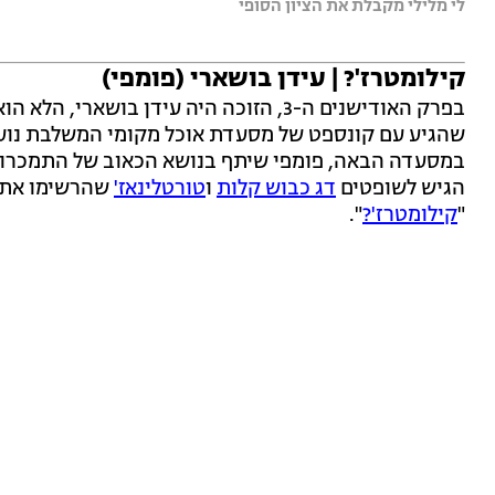
לי מלילי מקבלת את הציון הסופי
קילומטרז'? | עידן בושארי (פומפי)
בפרק האודישנים ה-3, הזוכה היה עידן בוש
שהגיע עם קונספט של מסעדת אוכל מקומי המשלבת נוער 
במסעדה הבאה, פומפי שיתף בנושא הכאוב של התמכרות
הגיש לשופטים
דג כבוש קלות
ו
טורטלינאז'
שהרשימו את ה
"
קילומטרז'?
".