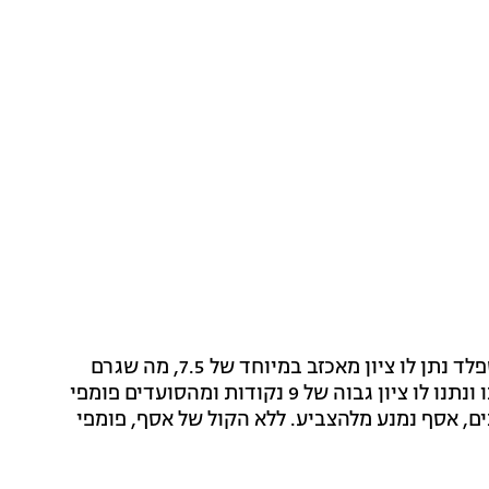
במבחן המסעדה פומפי חווה טלטלות רבות. תחילה, רושפלד נתן לו ציון מאכזב במיוחד של 7.5, מה שגרם
לפומפי לחשב מסלול מחדש. המשקיעים דווקא האמינו בו ונתנו לו ציון גבוה של 9 נקודות ומהסועדים פומפי
בשל יחסיהם הקרובים, אסף נמנע מלהצביע. ללא הקול של אסף, פומפי