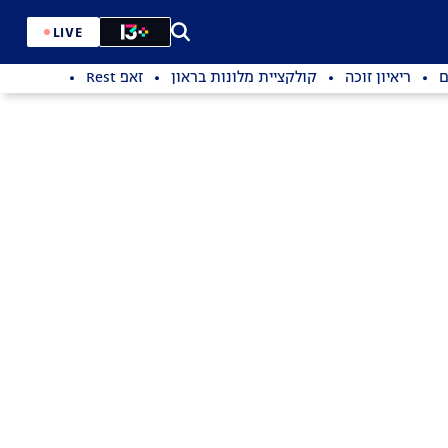
LIVE
ם
ריאיון זוכה
קולקציית מלונות בראון
זאפ Rest
סן פלגרינו