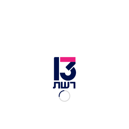
בגריל עם תבלינים, שום קונפי, בצל חרוך, טחינה,
פלפל צ'ומה ותוספת גאונית של עור העוף, שתורם
קריספיות נהדרת וטעם גרילי עז (56 שקלים). כל
המנות מוגשות עם משקה חם לבחירה, כך שמדובר על
מחיר הוגן למדי שישאיר מקום מוסרי גם לקינוח
המצוין: בריוש פרנץ' טוסט עם פירות הדר ויוגורט
כבשים (48 שקלים).
מתי:
ימים שישי ושבת בין השעות 09:00-15:00
L28 - לילינבלום 28, תל אביב