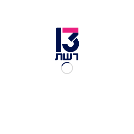
תפוחי אדמה | צילום: fotolia
תפוחי אדמה איטלקיים
מצרכים:
4 תפוחי אדמה בינוניים, קלופים ופרוסים בעובי 1 ס"מ
4 כפות שמן זית
מלח
1/2 לימון
6 כפות תבלין תערובת טוסקנה (להשיג בחנויות
התבלינים)