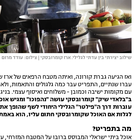
שילוב יצירתי בין עדתי לגלילי. ארז קומרובסקי | צילום: עודד מרום
ואז הגיעה גברת קורונה, ואיתה מטבח הרפאים של ארז ש
עברו שנתיים, התפריט עבר כמה גלגולים והתאמות, ו
עם מקומות ישיבה וכמובן - משלוחים ואיסוף עצמי. בנ
ב"בלאדי שיק" קומרובסקי עושה "נהפוכו" ומגיש או
עוברות דרך ה"פילטר" הגלילי היחודי לשף שהופך את 
לגלות אם האוכל שקומרובסקי חתום עליו, הוא באמת 
מה בתפריט?
אוכל ביתי ישראלי המבוסס ברובו על המטבח המזרחי, עם