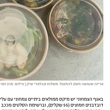
אריזה שעושה חשק להתנפל. משלוח מבלאדי שיק | צילום: מרב וסרמ
באגף הצמחוני יש מיקס ממולאים ביתיים צמחוני עם עלי ג