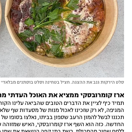
סלט הירקות גנב את ההצגה. חציל בטחינה וסלט בוסתנים מבלאדי שי
ארז קומרובסקי ממציא את האוכל העדתי מ
תמיד כיף לציין את הדברים הטובים שהביאה עלינו הקור
המגיפה, לא רק שזכינו לאכול מנות של מסעדות שף שלא 
תכננו לבשל להמון הרעב שספון בביתו, נאלצו בסופו של
החדשה. כזה הוא השף ארז קומרובסקי, האיש שמזוהה 
ללחם שחור מהמכולת. רשת בתי קפה הנושאת את שמו כ