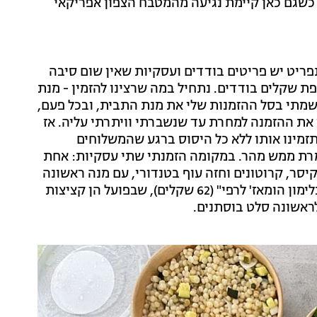
ית, כשגם כאן קיימת נגיעה מהמטבח הצפון אפריקאי
ריט יש פריטים בודדים ועסקיות שאין שום סיבה
ת שקלים בודדים. נתחיל במה שרצינו להזמין - מנת
מתי בסל ההזמנות שלי את מנת התבית, ובכל פעם,
י את ההזמנה למחרת עד שנשברתי וויתרתי עליה. אז
זמינו אותו ללא כל היסוס ברגע שהמשלוחים
מרת ממש מהר. במקומה הזמנתי שתי עסקיות: אחת
וינגרט קיסר, קרוטונים וחזה עוף בטנדורי, עם מנה ראשונה
של חציל בטחינה. לעסקית השנייה נבחרו "קציצות עוף בלימון הומאז' לרפי" (62 שקלים), שבפועל הן קציצות
ראשונה סלט בוסתנים.