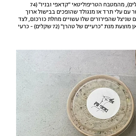
העיראקי מייצגת מנת התבית, אורז ועוף על עצם (72 שקלים), מהמטבח הטריפוליטאי "קדאפי ובניו" (74
עם עלי תרד או מנגולד שהופכים בבישול ארוך
 שניצל שהפירורים שלו עשויים מחלת כורכום, לצד
תפוחי אדמה מטוגנים וסלט קולסלאו (72 שקלים), ומאיראן מוצעת מנת "כרעיים של טהרן" (72 שקלים) - כרעי