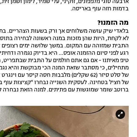
ארבעה סוגי מלפפונים, זוקיני, עלי שמיר, לימון ושמן ז
בדמות חזה עוף באריסה.
מה הזמנו?
בלאדי שיק עושה משלוחים אך ורק בשעות הצהריים. בתפ
לא לקחת, היות שהן מזכות במנה ראשונה לבחירה בתוספ
התבית שמזוהה עם המקום. במשך שלושה ימים רצופים ש
רגע לפני סיום ההזמנה אופס... היא בדיוק נגמרה ודחית
טיפ מאיתנו - אם גם אתם חולמים על התבית שבתפריט, ת
מתחילים, כי מסתבר שזאת המנה הכי מבוקשת והיא נג
של סלט סיזר (62 שקלים) מלבבות חסה קיסר עם 
ברוטב שומר שמוגשות עם פתיתים. למנה הזאת נבחרה ל