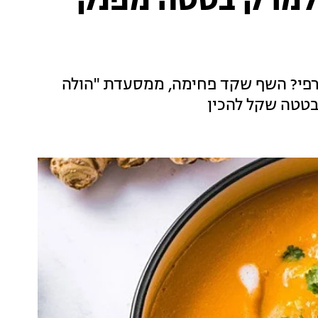
למרק בטטה מפנק
פי? השף שקד פחימה, ממסעדת "הולה
בטטה שקל להכין