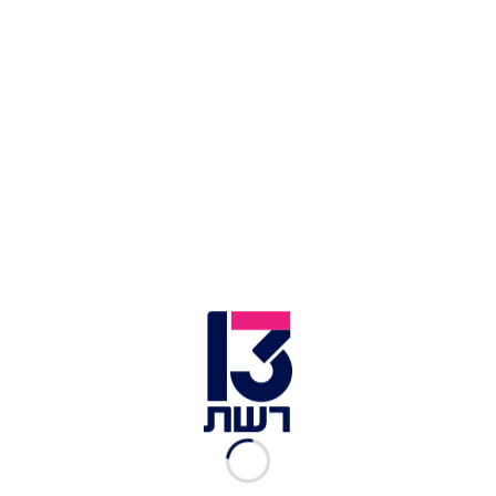
דירוג הגולשים:
זמן הכנה:
60
כמות סועדים:
2
מאת: blozugi
מצרכים
כללי
1.5 כוסות קוואקר להכנה מהירה