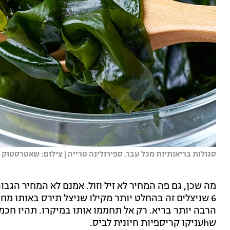
סגולות בריאותיות מכל עבר. ספירולינה טרייה | צילום: שאטרסטוק
6 שניצלים זה בהחלט יותר מקילו שניצל תירס באותו מחי
הרבה יותר בריא. רק אל תחממו אותו במיקרו. תהיו חכמי
שhעניקו קריספיות חיונית לביס.