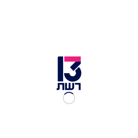
2 תפוחי אדמה
2 שורשי סלרי
2 שורשי פטרוזיליה
2 קולורבי
3 ענפי תימין מעולעלים
מלח ופלפל
1 מיכל שמנת מתוקה