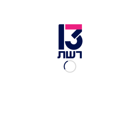
מלא מרקמים בביס אחד. סלט זוקיני, תמר ורימון על פאף אורז |
צילום: נדב טל
תמרים ממולאים בטאבולה פיסטוקים
מנת פתיחה מלאת רושם, עם שילוב טעמים יוצא דופן.