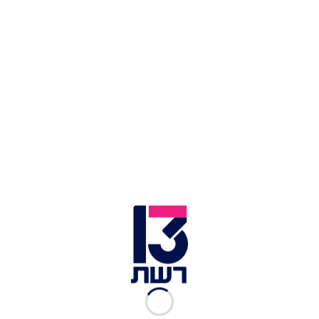
נוסעים לצפון? 5 מסעדות ופודטראקס מעולים ברמת
הגולן
הבורקס הכי טוב, ופאי הלימון המחתרתי: 7 המאפיות
הכי טובות בחיפה
דג מרוקאי חריף | אתי אביטל
מצרכים:
(ל-5 מנות)
5 פילה אמנון, מושרה במים עם מיץ לימון למשך שעה
1 כוס שמן
2 גזרים, חתוכים לרצועות דקות
1 כוס פולים ירוקים/חומוס מבושל
10 שיני שום קלופות
2 כפות אבקת מרק עוף
3 כפות פפריקה מתוקה