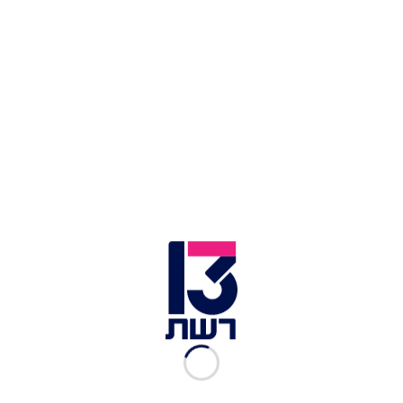
ארוחה שלמה במחבת. אורז אסייתי | צילום: אתי אביטל
לא אותנטי, לא מסורתי, שובב, חצוף וכנראה האורז
האסייתי הכי מפתיע שתטעמו. ככה זה כשאתי אביטל
לוקחת את הלהיט של הקניונים למטבח שלה. ויש גם
בונוס - בזכות ריבוי הירקות הוא לא רק תוספת ויכול
להיות גם מנה בפני עצמה עם או בלי חלבון שאוהבים.
אורז אסייתי של אתי אביטל
מצרכים:
2 כוסות אורז
3 כפות שמן
1 בצל, חתוך לקוביות
1 גזר, חתוך לקוביות