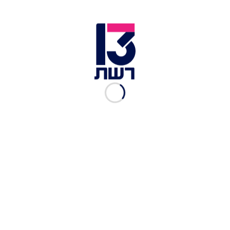
מאכל שהוא עונג מושלם. פידאוס | צילום: רונה ונונו
וככה הייתי מתיישבת בשולחן וזוללת אטריות שרופות
ומענגות כשכל הפה היה מתמלא שמן והלב בנחמה.
האטריות האלו הן הדבר הכי קל להכנה בעולם, ועם
זאת הכי מפנק. פחמימה ריקה טעימה ומשביעה ליום
קריר ולמילוי מצברים נפשיים. לא צריך אפילו להוציא
קרש חיתוך, לקצוץ או לקלף. זה מתכון הכי פשוט והכי
טעים, כמו אהבה של סבתא לנכדה ושל נכדה לסבתא
שלה.