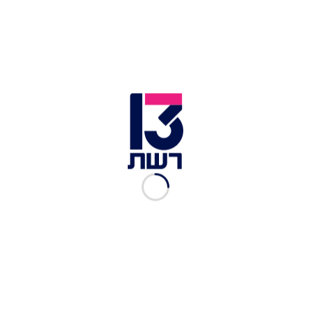
טבע)
100 גרם סוכר לבן + עוד קצת סוכר לגלגול העוגיות
1 ביצה גודל L
למילוי:
15 גרם חמאה
170 גרם שוקולד לבן מקורמל (בלונדי, דולסי או אחר)
180 גרם שמנת מתוקה (3/4 כוס)
(אם רוצים טעם של קפה אפשר להוסיף 1 כפית קפה
נמס לשמנת)
חצי כפית תמצית וניל
רבע כפית מלח