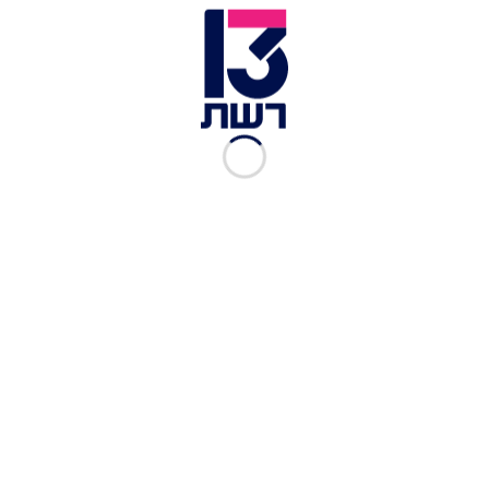
לקרם אנגלז לימון:
1/2 ליטר חלב
100 גרם (1/2 כוס) סוכר
1/2 מקל וניל חצוי לאורכו
1 כפית קליפת ליים או לימון מגוררת
4 חלמונים
מיץ מלימון וליים אחד
להגשה:
אננס, קיווי, סברס, פטאייה, תות, פומלה – חתוכים
לקוביות בגודל 3-2 ס"מ