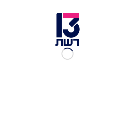
1 אינסטנט פודינג וניל
1 אינסטנט פודינג שוקולד בלגי
2 מעדני ג'וי
לקישוט
גליליות
שבבי שוקולד
עוגיות שוקולד