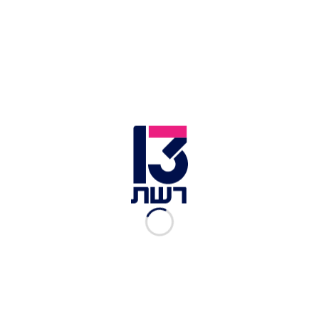
ביס נוטף שוקולד. עוגיות סמורס ים שוקולד | צילום: דורית מנו
טלאור
דירוג הגולשים:
זמן הכנה:
60
כמות סועדים:
2
מאת: Dorit Mano-talor
מצרכים
כללי
חצי חבילת בצק פריך