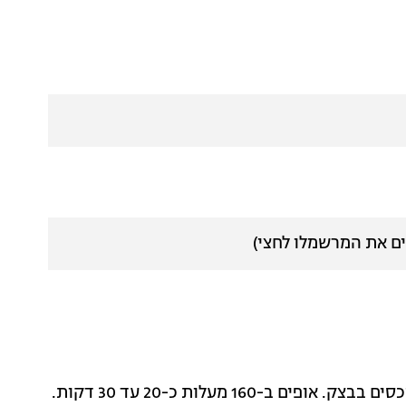
מניחים את השוקולד על הבצק, מפזרים את המרשמלו ומכסים בבצק. אופים ב-160 מעלות כ-20 עד 30 דקות.