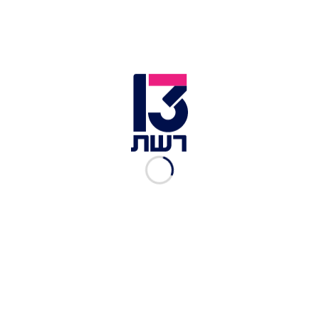
6 כפיות סוכר
1 שקית סוכר וניל
2 כפיות אינסטנט פודינג וניל
לקישוט:
ריבת פטל או תות או דובדבנים
תות שדה או דובדבנים מסוכרים.
אופן ההכנה
הכנת הבצק;