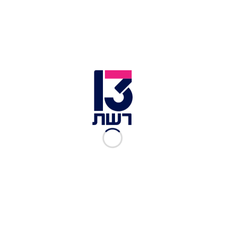
לבצק:
3 כוסות קמח תופח
1 כוס מיץ תפוזים
1/2 כוס שמן קוקוס (או 3/4 כוס שמן צימחי)
מילוי למריחה:
שוקולד/ לוטוס/ אגוזים/ רחת לקום/ ריבת חלב/
חמאת בוטנים
בווידאו -כך תשיגו את התוצאות הטובות ביותר
מהתנור שלכם