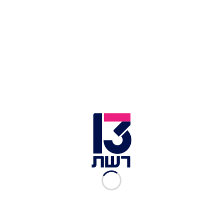
אי אפשר להפסיק לנשנש. בצק עוגיות | צילום: רובי מיכאל
בצק עוגיות של בן אנד ג'ריס
מצרכים:
כוס קמח לבן (140 גרם)
כוס סוכר חום דמררה (200 גרם)
120 גרם חמאה קרה
2 כפות שמנת מתוקה
20 גרם כפית תמצית וניל
1/2 כפית מלח דק
1/2 כוס שוקולד צ׳יפס (75 גרם)