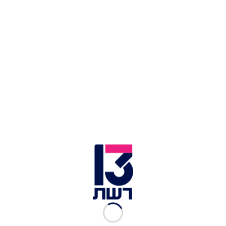
מלית קרם וניל אוריאו:
1 חבילה אינטסטנ פודינג וניל (השתמשתי באינסטנט
פודינג וניל צרפתי של מימונס)
240 מ"ל חלב (1 כוס)
12 עוגיות אוריאו קלאסי טחונות
1 ביצה להברשת העוגה לפני האפייה
סירופ סוכר
50 גרם סוכר (1/4 כוס)