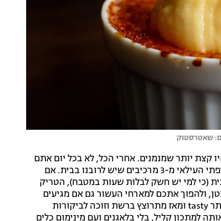
ום: שאטרסטוק
ו קצת יותר שמנמנים. אחרי הכל, לא בכל יום אתם
מתעוררים בבוקר ומגלים שאפשר להכין את הקינוח הצרפתי העילאי מ-3 מרכיבים שיש לרובנו בבית. אם
ית (כי למי יש חשק לבלות שעות במטבח), הטריק
טן, ולהפוך אתכם למארחי העשור גם אם מגיעים
אליכם אורחים בספונטניות מבהילה. מתכון שהתחיל באתר tasty ומאז מתרוצץ ברשת וזוכה לביקורות
ה למתכון קליל, בלי בלאגנים ועם מינימום כלים