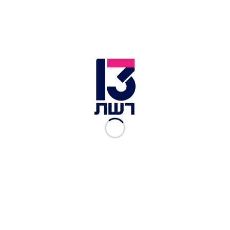
2 אבקת אפייה
2 סוכר וניל
1 כוס מים
קמח כמה שניכנס
למילוי:
2 שמנת מתוקה 250 מ"ל
3 שמנת חמוצה
חצי כוס סוכר