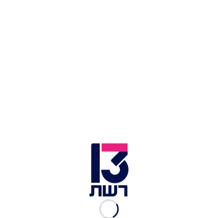
1 כוס סוכר
1 כוס מים
חצי מקל וניל
טיפות לימון סחוט
אופן ההכנה
בקערת המיקסר שמים הקמח.
יוצרים מספר גומות מסביב ושמים שמרים, משפר
אפיה, סוכר, מלח ומערבלים הכל ביחד.
מוסיפים לקערה: ביצים, חמאה ונותנים למיקסר לעבוד
במהירות איטית.
בסוף כוס חלב פושר לאט לאט והמיקסר ממשיך