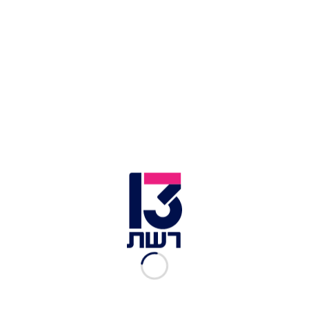
דירוג הגולשים:
זמן הכנה:
כמות סועדים:
מאת: סמדר גבאי
מצרכים
6 כוסות קמח מנופה
2 כפיות מלח גדושות
1 מחמאה מומסת