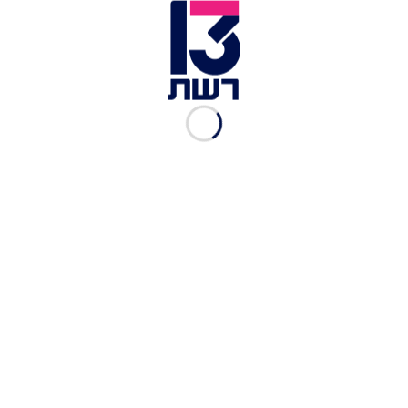
למילוי
½ כוס פסטו
100 גרם חמאה רכה
150 גרם מוצרלה (פרוסה או מגורדת)
2 שיני שום כתושות
לציפוי:
2 כפות חמאה רכה
כתבות נוספות ביאמיז:
תשמרו טוב טוב: 10 הפיצות הכי טובות בארץ, ומה
להזמין בהן
לטיול הבא: מסעדות מומלצות בפרדס חנה, זכרון
יעקב והסביבה
הבורקס הכי טוב, ופאי הלימון המחתרתי: 7 המאפיות
הכי טובות בחיפה