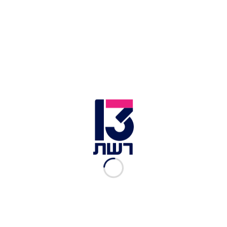
דירוג הגולשים:
זמן הכנה:
כמות סועדים:
מאת: Mor Edri
מצרכים
כללי
5 ביצים מופרדות
1/2 כוס שמן
1 כוס סוכר (חצי בחלבון וחצי בחלמון)