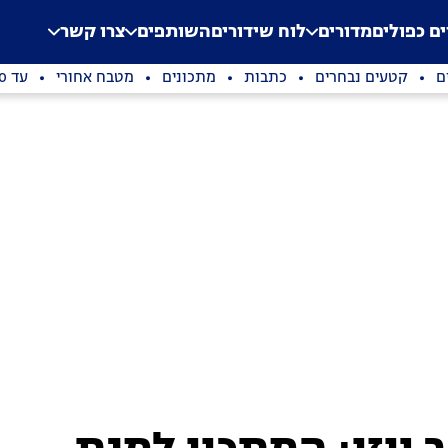
.
Application error: a clien
ים כפולים
מדורים
לוח שידורים
השותפים
צרו קשר
ם
קטעים נבחרים
כתבות
מתכונים
מטבח אחורי
עד 100 שקלים