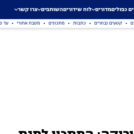
.
Application error: a clien
ים כפולים
מדורים
לוח שידורים
השותפים
צרו קשר
ם
קטעים נבחרים
כתבות
מתכונים
מטבח אחורי
עד 100 שקלים