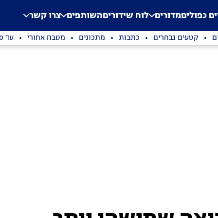
.
Application error: a clien
ים כפולים
מדורים
לוח שידורים
השותפים
צרו קשר
ם
קטעים נבחרים
כתבות
מתכונים
מטבח אחורי
עד 100 שקלים