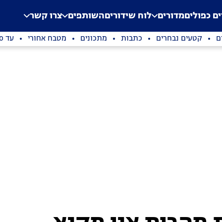
.
Application error: a clien
ים כפולים
מדורים
לוח שידורים
השותפים
צרו קשר
ם
קטעים נבחרים
כתבות
מתכונים
מטבח אחורי
עד 100 שקלים