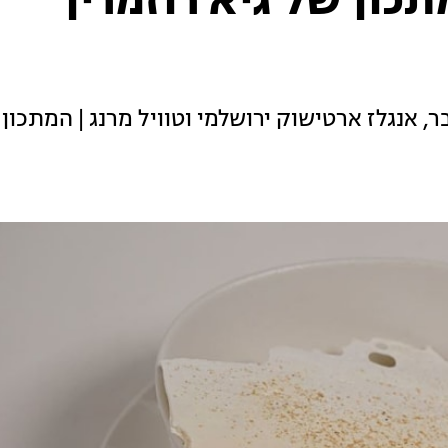
תכון של גיא רוזמרין
ר, אנגלז ארטישוק ירושלמי וטוויל מרנג | המתכון