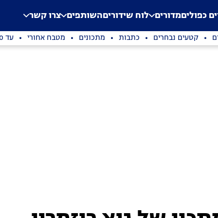
.
Application error: a clien
ים כפולים
מדורים
לוח שידורים
השותפים
צרו קשר
ם
קטעים נבחרים
כתבות
מתכונים
מטבח אחורי
עד 100 שקלים