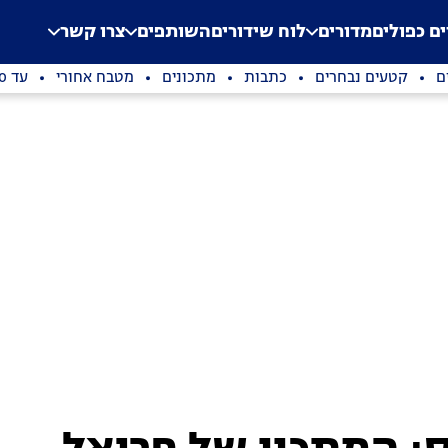
.
Application error: a clien
ים כפולים
מדורים
לוח שידורים
השותפים
צרו קשר
ם
קטעים נבחרים
כתבות
מתכונים
מטבח אחורי
עד 100 שקלים