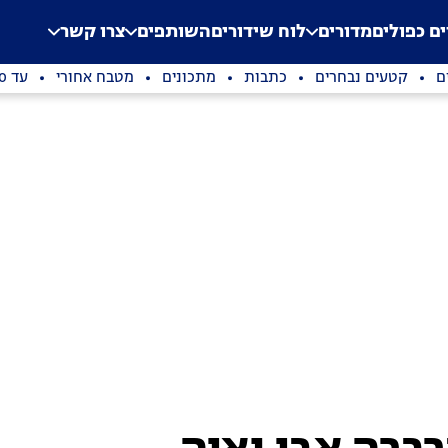
.
Application error: a clien
ים כפולים
מדורים
לוח שידורים
השותפים
צרו קשר
ם
קטעים נבחרים
כתבות
מתכונים
מטבח אחורי
עד 100 שקלים