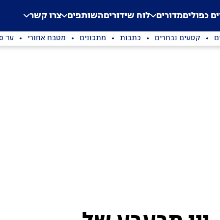
.
Application error: a clien
ים כפולים
מדורים
לוח שידורים
השותפים
צרו קשר
ם
קטעים נבחרים
כתבות
מתכונים
מטבח אחורי
עד 100 שקלים