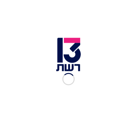
1 יחידה, פלפל ירוק
5 יחידות, שיני שום
1 יחידה, שושקה
1 יחידה, גמבה
1 צרור, כוסברה
לטמפורה
1 כוס, קמח
1 כוס, סודה לשתיה
מעט, מלח
מעט, אבקת אפיה
דג
10 יחידות, קוביות דג