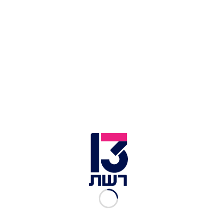
מלבק & מרסלן INSPIRE 2024 | צילום: יקב טפרברג
רכיבים:
עגבניות
לחם
תירס לבן
שעועית אדומה