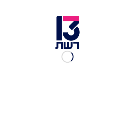
חציל בינוני חתוך קוביות
3 עגבניות אדומות חתוכות קוביות
300 גרם בשר טחון
2 כוסות בורגול עבה
3 כוסות מים
חצי כוס שמן זית
כף קדושה הריסה
מלח לפי הטעם
נגיעה פלפל שחור
חצי כפית כמון