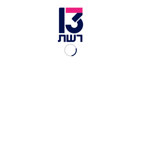
חוגגת עשור, פרק זמן לא מבוטל בענף המסעדנות, ועל
אחת כמה וכמה בימי מלחמה. מאז נפתחה נונו
הראשונה בהוד השרון, הצטרפו עוד 9 ספוטים, חלקם
משולבים עם MIMI, הקונדיטוריה המצוינת מאותו בית
יוצר. לפני כשנתיים רכשה קבוצת נונו את ג'ירף - רשת
המסעדות האסיאתיות, ובנוסף פתחה את בר היין
ומרכז המבקרים של יקב לוינסון.