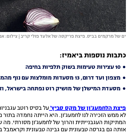
ים של מרקמים בביס. פיצת פריקסה של אלעד פולי קריב | צילום: אמ
כתבות נוספות ביאמיז:
10 עצירות טעימות בשוק תלפיות בחיפה
מצפון ועד דרום, 13 מסעדות מומלצות עם נוף מהמם לים
מסעדת המישלן של מושיק רוט נפתחה בישראל, וז
פיצת הלחמעג'ון של מקס סביץ'
על בסיס רוטב עגבניות 
לא ממש הזכירה לנו לחמעג'ון. היא הייתה נחמדה בתור 
המתיקות העגבנייתית והרוך של לחמעג'ון מסורתי. מה 
אותה גם בגרסה טבעונית עם גבינה טבעונית וקראמבל ב