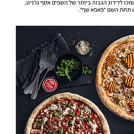
שזכו לדירוג הגבוה ביותר של השפים אסף גרניט,
ט תחת השם "פאפא שף".